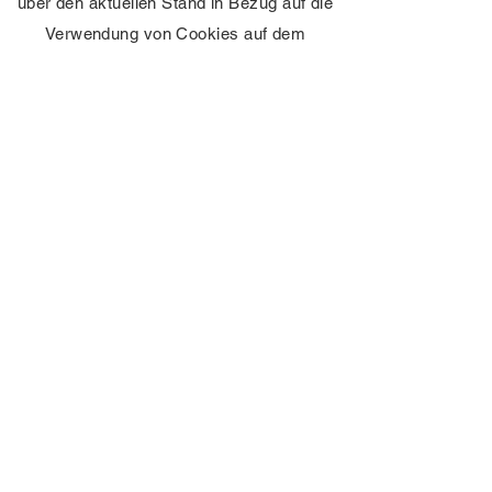
über den aktuellen Stand in Bezug auf die
Verwendung von Cookies auf dem
Laufenden zu halten.
KONTAKT
timkid GmbH
Mühlendeich 15 | 19303 Dömitz
info@timkid.de
+49 (0)38 758
/ 369 33
www.timkid.de
Stellen Sie sich mit uns in Kontakt: